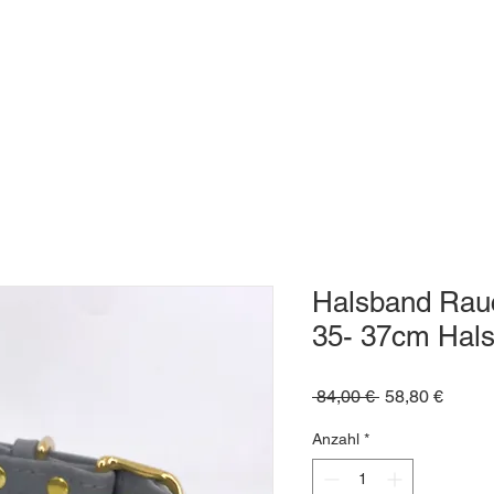
Halsband Rau
35- 37cm Hal
Standardpreis
Sale-
 84,00 € 
58,80 €
Preis
Anzahl
*