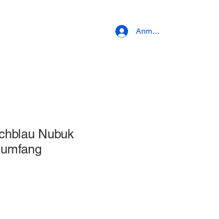
Anmelden
chblau Nubuk
sumfang