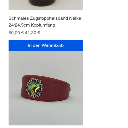
Schmales Zugstopphalsband Nelke
24/24,5cm Kopfumfang
Standardpreis
Sale-Preis
59,00 €
41,30 €
In den Warenkorb