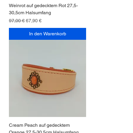
Weinrot auf gedecktem Rot 27,5-
30,5cm Halsumfang
Standardpreis
Sale-Preis
97,00 €
67,90 €
In den Warenkorb
Cream Peach auf gedecktem
Orange 27,5-30,5cm Halsumfang