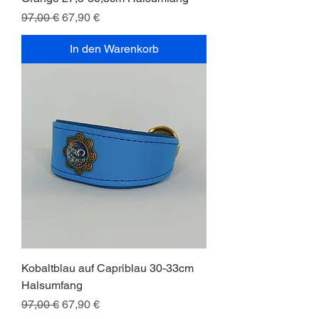
Standardpreis
Sale-Preis
97,00 €
67,90 €
In den Warenkorb
Kobaltblau auf Capriblau 30-33cm
Halsumfang
Standardpreis
Sale-Preis
97,00 €
67,90 €