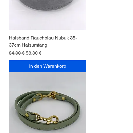
Halsband Rauchblau Nubuk 35-
37cm Halsumfang
Standardpreis
Sale-Preis
84,00 €
58,80 €
In den Warenkorb