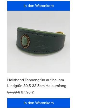
In den Warenkorb
Halsband Tannengrün auf hellem
Lindgrün 30,5-33,5cm Halsumfang
Standardpreis
Sale-Preis
97,00 €
67,90 €
In den Warenkorb