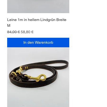
Leine 1m in hellem Lindgrün Breite
M
Standardpreis
Sale-Preis
84,00 €
58,80 €
In den Warenkorb