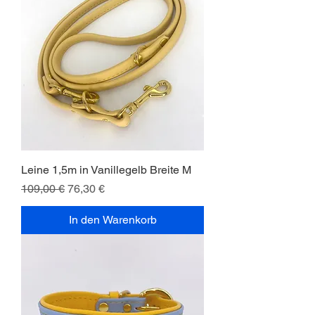
Leine 1,5m in Vanillegelb Breite M
Standardpreis
Sale-Preis
109,00 €
76,30 €
In den Warenkorb