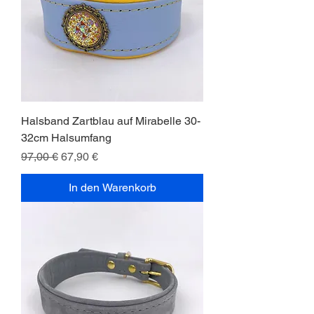
Halsband Zartblau auf Mirabelle 30-
32cm Halsumfang
Standardpreis
Sale-Preis
97,00 €
67,90 €
In den Warenkorb