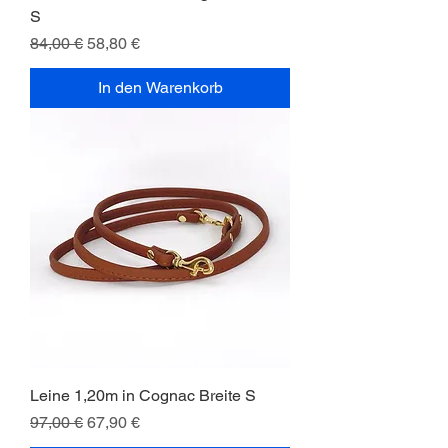
S
Standardpreis
Sale-Preis
84,00 €
58,80 €
In den Warenkorb
Leine 1,20m in Cognac Breite S
Standardpreis
Sale-Preis
97,00 €
67,90 €