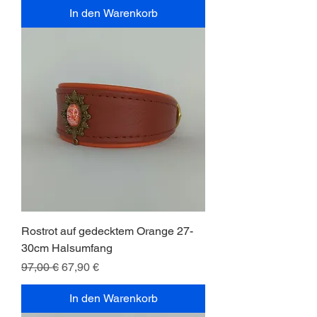
In den Warenkorb
Rostrot auf gedecktem Orange 27-
30cm Halsumfang
Standardpreis
Sale-Preis
97,00 €
67,90 €
In den Warenkorb