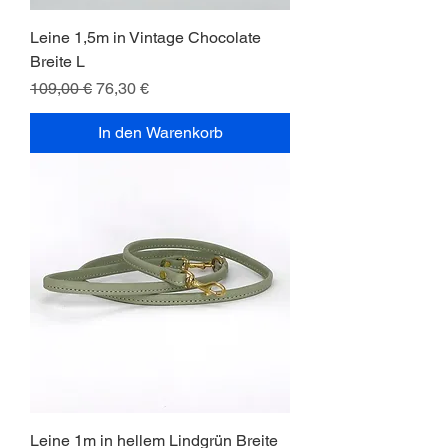
Leine 1,5m in Vintage Chocolate
Breite L
Standardpreis
Sale-Preis
109,00 €
76,30 €
In den Warenkorb
Leine 1m in hellem Lindgrün Breite