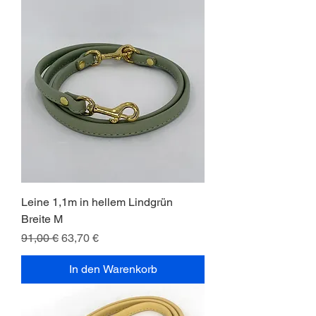
Leine 1,1m in hellem Lindgrün
Breite M
Standardpreis
Sale-Preis
91,00 €
63,70 €
In den Warenkorb