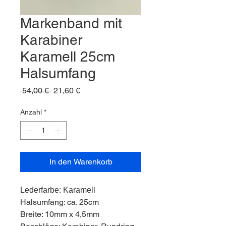
Markenband mit
Karabiner
Karamell 25cm
Halsumfang
Standardpreis
Sale-
 54,00 € 
21,60 €
Preis
Anzahl
*
In den Warenkorb
Lederfarbe: Karamell
Halsumfang: ca. 25cm
Breite: 10mm x 4,5mm