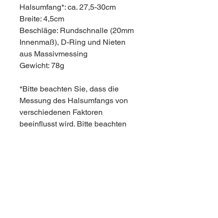
Halsumfang*: ca. 27,5-30cm
Breite: 4,5cm
Beschläge: Rundschnalle (20mm
Innenmaß), D-Ring und Nieten
aus Massivmessing
Gewicht: 78g
*Bitte beachten Sie, dass die
Messung des Halsumfangs von
verschiedenen Faktoren
beeinflusst wird. Bitte beachten
Sie auch die Messanleitung und
nehmen Sie bei Unsicherheiten
Kontakt auf. :)
Pflegehinweise
Lederprodukte dürfen nicht in die
Allgemeine Hinweise und
Waschmaschine oder in den