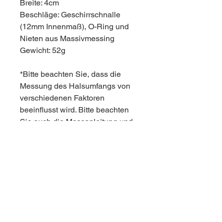
Breite: 4cm
Beschläge: Geschirrschnalle
(12mm Innenmaß), O-Ring und
Nieten aus Massivmessing
Gewicht: 52g
*Bitte beachten Sie, dass die
Messung des Halsumfangs von
verschiedenen Faktoren
beeinflusst wird. Bitte beachten
Sie auch die Messanleitung und
nehmen Sie bei Unsicherheiten
Kontakt auf. :)
Pflegehinweise
Lederprodukte dürfen nicht in die
Allgemeine Hinweise und
Waschmaschine oder in den
Sicherheitshinweise
Wäschetrockner gereinigt oder